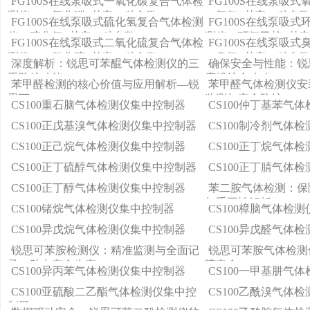
FG100S在线泵吸式一氧化碳复合气体检
FG100S在线泵吸
测仪（一氧化碳+其它11种参数）
（氧气+其它11种参
FG100S在线泵吸式硫化氢复合气体检测
FG100S在线泵吸
仪（硫化氢+其它11种参数）
测仪（环氧乙烷+其它
FG100S在线泵吸式二氧化硫复合气体检
FG100S在线泵吸
测仪（二氧化硫+其它11种参数）
（臭氧+其它11种参
深度解析：锐思可苯醌气体检测仪的三
确保安全与性能：锐
重防护功能
度维护全攻略
苯甲醛检测的核心价值与应用解析—锐
苯甲醛气体检测仪安
思可
监测与安全防护
CS100重石脑气体检测仪集中控制器
CS100仲丁基苯气
CS100正戊基溴气体检测仪集中控制器
CS100制冷剂气体
CS100正己烷气体检测仪集中控制器
CS100正丁烷气体
CS100正丁硫醇气体检测仪集中控制器
CS100正丁腈气体
CS100正丁醇气体检测仪集中控制器
苯二胺气体检测：保
与重要性解析
CS100锗烷气体检测仪集中控制器
CS100樟脑气体检
CS100异戊烷气体检测仪集中控制器
CS100异戊醛气体
锐思可苯胺检测仪：精准监测与全面记
锐思可苯胺气体检测
录，助力安全生产
障安全
CS100异丙苯气体检测仪集中控制器
CS100一甲基肼气
CS100亚硫酸二乙酯气体检测仪集中控
CS100乙酰溴气体
制器