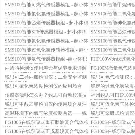
积稳定可靠即插即用
积稳定可靠即插即用
SMS100智能可燃气传感器模组 - 超小体
SMS100智能甲烷传
积稳定可靠即插即用
稳定可靠即插即用
SMS100智能氟化氢传感器模组 - 超小体
SMS100智能二氧化
积稳定可靠即插即用
体积稳定可靠即插即
SMS100智能乙烯传感器模组 - 超小体积
SMS100智能砷化氢
稳定可靠即插即用
积稳定可靠即插即用
SMS100智能SF6传感器模组 - 超小体积
SMS100智能乙炔传
稳定可靠即插即用
稳定可靠即插即用
SMS100智能氰化氢传感器模组 - 超小体
SMS100智能氢气传
积稳定可靠即插即用
稳定可靠即插即用
SMS100智能过氧化氢传感器模组 - 超小
SMS100智能二氧化
体积稳定可靠即插即用
体积稳定可靠即插即
SMS100智能氨气传感器模组 -超小体积
FHP100W无线过
稳定可靠 即插即用
头
丙烯腈检测仪使用寿命与保养要求详解
FG100M微量氧气浓
——锐思可技术方案如何延长设备寿命
气浓度检测
锐思可二异丙胺检测仪：工业安全监测
锐思可氢气检测仪：
并简化维护
的精准防线
方位保障
锐思可硫化氢浓度检测仪的应用场合
稳定的过氧化氢浓度
净化行业 ——锐思可F
传感器漂移怎么办？锐思可自动校准技
福州锐思可FHP10
度探头的卓越表现
术详解
为隔离器消毒系统设
锐思可甲酸乙酯检测仪的使用场合及注
锐思可溴化氢气体检
快速响应、耐用性强
意事项
技术优势
高温环境下的氧气浓度检测首选——锐
锐思可泵吸式检测仪
泛应用于制药、生物
思可氧气浓度检测仪
应用
业，确保消毒过程的
FG100S在线泵吸式重石脑油复合气体检
FG100S在线泵吸
测仪（重石脑油+其它11种参数）
测仪（仲丁基烷+其它
FG100S在线泵吸式正戊基溴复合气体检
FG100S在线泵吸