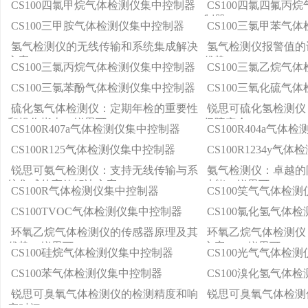
CS100四氯甲烷气体检测仪集中控制器
CS100四氯四氟丙
制器
CS100三甲胺气体检测仪集中控制器
CS100三氯甲苯气
氢气检测仪的无线传输和系统集成解决
氢气检测仪报警值的
方案
优势
CS100三氯丙烷气体检测仪集中控制器
CS100三氯乙烷气
CS100三氯苯酚气体检测仪集中控制器
CS100三氧化硫气
硫化氢气体检测仪：定期年检的重要性
锐思可硫化氢检测仪
和操作指南—锐思可
保障安全
CS100R407a气体检测仪集中控制器
CS100R404a气
CS100R125气体检测仪集中控制器
CS100R1234y气
锐思可氨气检测仪：支持无线传输与系
氨气检测仪：卓越的
统集成的高效解决方案
功能—锐思可
CS100R气体检测仪集中控制器
CS100笑气气体检
CS100TVOC气体检测仪集中控制器
CS100氯化氢气体
环氧乙烷气体检测仪的传感器原理及其
环氧乙烷气体检测仪
优势—锐思可
方案——锐思可
CS100硅烷气体检测仪集中控制器
CS100光气气体检
CS100苯气体检测仪集中控制器
CS100溴化氢气体
锐思可臭氧气体检测仪的检测精度和响
锐思可臭氧气体检测