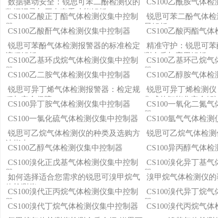
数据驱动安全：锐思可苯二酚检测仪的
CS100乙酰胺气体
数据记录与历史查看功能解析
CS100乙酸正丁酯气体检测仪集中控制
锐思可苯二酚气体检
器
景解析
CS100乙酸酐气体检测仪集中控制器
CS100乙酸丙酯气
锐思可苯酚气体检测报警器的标准检定
精准守护：锐思可苯
流程解析
测介质与应用解析
CS100乙基环戊烷气体检测仪集中控制
CS100乙基环己烷
器
器
CS100乙二胺气体检测仪集中控制器
CS100乙醇胺气体
锐思可异丁烯气体检测报警器：检定规
锐思可异丁烯检测仪
程与安全保障
集成的智能化安全解
CS100异丁胺气体检测仪集中控制器
CS100一氧化二氮
器
CS100一氯化硫气体检测仪集中控制器
CS100氩气气体检
锐思可乙烷气体检测仪的种类及选购方
锐思可乙烷气体检测
法指南？
CS100乙醇气体检测仪集中控制器
CS100异丙醇气体
CS100溴化正戊基气体检测仪集中控制
CS100溴化异丁基
器
器
如何选择适合您需求的锐思可溴甲烷气
溴甲烷气体检测仪的
体检测仪？
CS100溴代正丙烷气体检测仪集中控制
CS100溴代异丁烷
器
器
CS100溴代丁烷气体检测仪集中控制器
CS100溴代丙烷气