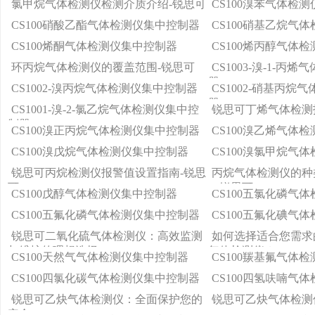
氯甲烷气体检测仪检测介质介绍-锐思可
CS100溴苯气体检
CS100硝酸乙酯气体检测仪集中控制器
CS100硝基乙烷气
CS100烯酮气体检测仪集中控制器
CS100烯丙醇气体
环丙烷气体检测仪的覆盖范围-锐思可
CS1003-溴-1-丙
器
CS1002-溴丙烷气体检测仪集中控制器
CS1002-硝基丙烷
器
CS1001-溴-2-氯乙烷气体检测仪集中控
锐思可丁烯气体检测
制器
CS100溴正丙烷气体检测仪集中控制器
CS100溴乙烯气体
CS100溴戊烷气体检测仪集中控制器
CS100溴氯甲烷气
锐思可丙烷检测仪报警值设置指南-锐思
丙烷气体检测仪的种
可
—锐思可
CS100戊醇气体检测仪集中控制器
CS100五氯化磷气
CS100五氟化磷气体检测仪集中控制器
CS100五氟化碘气
锐思可二氧化硫气体检测仪：高效监测
如何选择适合您需求
与维护的理想选择
气体检测仪？
CS100天然气气体检测仪集中控制器
CS100羰基氟气体
CS100四氯化碳气体检测仪集中控制器
CS100四氢呋喃气
锐思可乙炔气体检测仪：全面保护您的
锐思可乙炔气体检测
安全