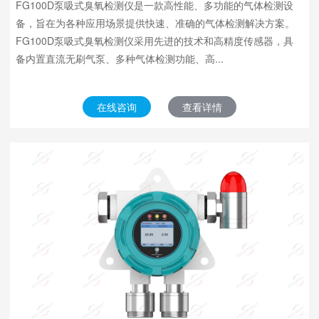
FG100D泵吸式臭氧检测仪是一款高性能、多功能的气体检测设
备，旨在为各种应用场景提供快速、准确的气体检测解决方案。
FG100D泵吸式臭氧检测仪采用先进的技术和高精度传感器，具
备内置直流无刷气泵、多种气体检测功能、高...
在线咨询
查看详情