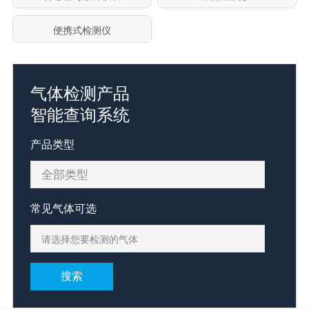
便携式检测仪
气体检测产品
智能查询系统
产品类型
常见气体可选
请选择您要检测的气体
搜索