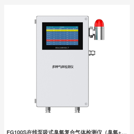
FG100S在线泵吸式臭氧复合气体检测仪（臭氧+其它11种参