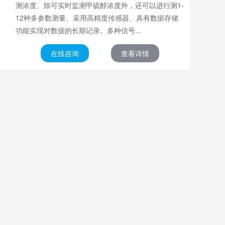
测浓度、除可实时监测甲硫醇浓度外，还可以进行测1-
12种多参数测量、采用高精度传感器、具有数据存储
功能实现对数据的长期记录。多种信号...
在线咨询
查看详情