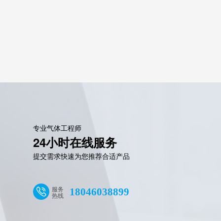
专业气体工程师
24小时在线服务
提交需求快速为您推荐合适产品
服务
18046038899
热线