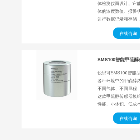
体检测仪而设计。它
体的浓度数值、报警
进行数据记录和存储，
在线咨询
锐思可SMS100智
各种环境中的甲硫醇
不同气体、不同量程
这款甲硫醇传感器模
性能、小体积、低成
在线咨询