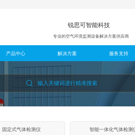
锐思可智能科技
专业的空气环境监测设备解决方案供应商
产品中心
解决方案
服务支持
固定式气体检测仪
智能一体化气体检测