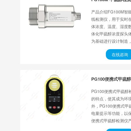
产品介绍FG100M
线检测仪，用于实时
体浓度、温度、湿度数
体化甲硫醇浓度探头
为基础进行设计制造，
在线咨询
PG100便携式甲硫
PG100便携式甲硫
的特点，使其成为环
外，PG100便携式
电量提示等功能，以保
便携式甲硫醇检测仪产品