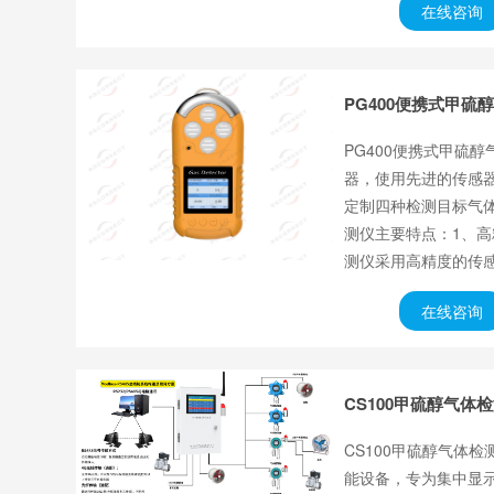
在线咨询
PG400便携式甲硫
PG400便携式甲硫
器，使用先进的传感
定制四种检测目标气体
测仪主要特点：1、
测仪采用高精度的传感
在线咨询
CS100甲硫醇气体
CS100甲硫醇气体
能设备，专为集中显示