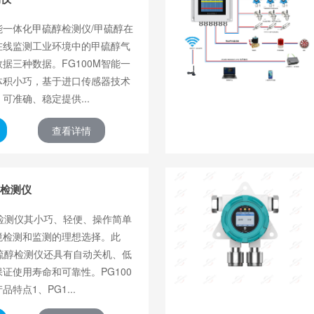
智能一体化甲硫醇检测仪/甲硫醇在
在线监测工业环境中的甲硫醇气
据三种数据。FG100M智能一
体积小巧，基于进口传感器技术
可准确、稳定提供...
查看详情
醇检测仪
醇检测仪其小巧、轻便、操作简单
境检测和监测的理想选择。此
甲硫醇检测仪还具有自动关机、低
证使用寿命和可靠性。PG100
特点1、PG1...