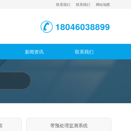
联系我们
联系我们
网站地图
18046038899
新闻资讯
联系我们
仪
带预处理监测系统