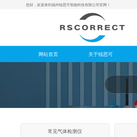
您好，欢迎来到福州锐思可智能科技有限公司官网！
网站首页
关于锐思可
常见气体检测仪