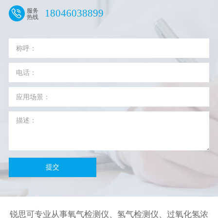
服务
18046038899
热线
提交
锐思可专业从事
氧气检测仪
、
氢气检测仪
、
过氧化氢浓