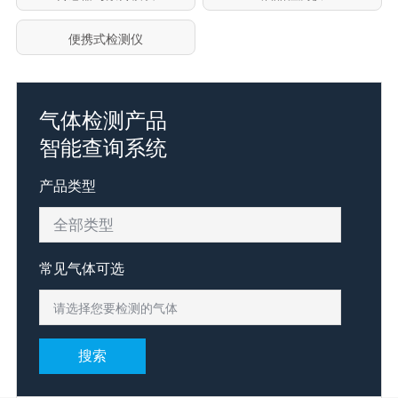
便携式检测仪
气体检测产品
智能查询系统
产品类型
常见气体可选
请选择您要检测的气体
搜索