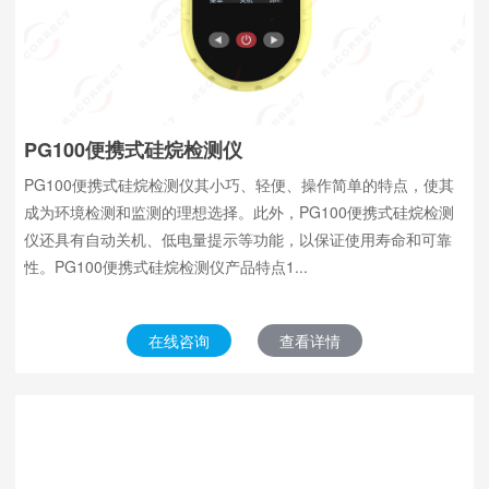
PG100便携式硅烷检测仪
PG100便携式硅烷检测仪其小巧、轻便、操作简单的特点，使其
成为环境检测和监测的理想选择。此外，PG100便携式硅烷检测
仪还具有自动关机、低电量提示等功能，以保证使用寿命和可靠
性。PG100便携式硅烷检测仪产品特点1...
在线咨询
查看详情