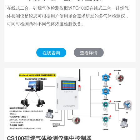
在线式二合一硅烷气体检测仪概述FG100D在线式二合一硅烷气
体检测仪是锐思可根据用户使用场合需求研发的多气体检测仪，
可同时检测两种不同气体浓度检测设备。
在线咨询
查看详情
CS100硅烷气体检测仪集中控制器