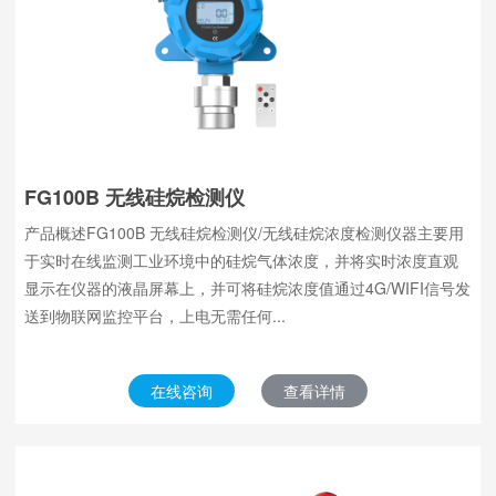
FG100B 无线硅烷检测仪
产品概述FG100B 无线硅烷检测仪/无线硅烷浓度检测仪器主要用
于实时在线监测工业环境中的硅烷气体浓度，并将实时浓度直观
显示在仪器的液晶屏幕上，并可将硅烷浓度值通过4G/WIFI信号发
送到物联网监控平台，上电无需任何...
在线咨询
查看详情