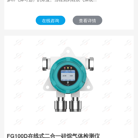
在线咨询
查看详情
FG100D在线式二合一硅烷气体检测仪