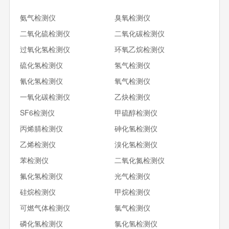
氨气检测仪
臭氧检测仪
二氧化硫检测仪
二氧化碳检测仪
过氧化氢检测仪
环氧乙烷检测仪
硫化氢检测仪
氢气检测仪
氰化氢检测仪
氧气检测仪
一氧化碳检测仪
乙炔检测仪
SF6检测仪
甲硫醇检测仪
丙烯腈检测仪
砷化氢检测仪
乙烯检测仪
溴化氢检测仪
苯检测仪
二氧化氮检测仪
氟化氢检测仪
光气检测仪
硅烷检测仪
甲烷检测仪
可燃气体检测仪
氯气检测仪
磷化氢检测仪
氯化氢检测仪