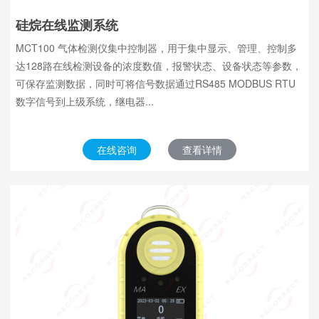
硅烷在线监测系统
MCT100 气体检测仪集中控制器，用于集中显示、管理、控制多
达128路在线检测设备的浓度数值，报警状态、设备状态等参数，
可保存监测数据，同时可将信号数据通过RS485 MODBUS RTU
数字信号到上级系统，继电器...
在线咨询
查看详情