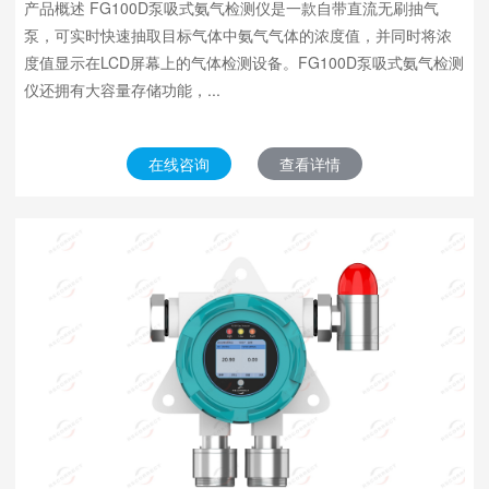
产品概述 FG100D泵吸式氨气检测仪是一款自带直流无刷抽气
泵，可实时快速抽取目标气体中氨气气体的浓度值，并同时将浓
度值显示在LCD屏幕上的气体检测设备。FG100D泵吸式氨气检测
仪还拥有大容量存储功能，...
在线咨询
查看详情