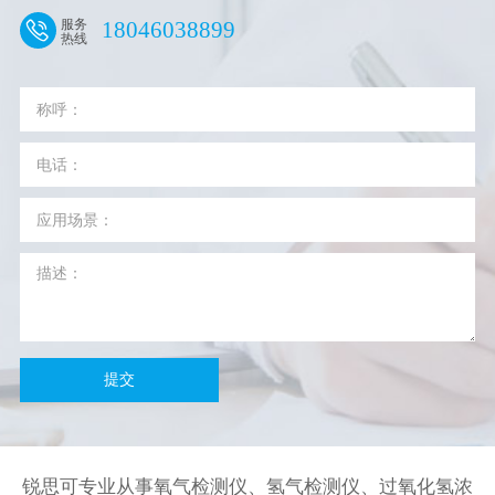
服务
18046038899
热线
提交
锐思可专业从事
氧气检测仪
、
氢气检测仪
、
过氧化氢浓