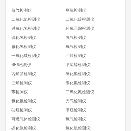
氨气检测仪
臭氧检测仪
二氧化硫检测仪
二氧化碳检测仪
过氧化氢检测仪
环氧乙烷检测仪
硫化氢检测仪
氢气检测仪
氰化氢检测仪
氧气检测仪
一氧化碳检测仪
乙炔检测仪
SF6检测仪
甲硫醇检测仪
丙烯腈检测仪
砷化氢检测仪
乙烯检测仪
溴化氢检测仪
苯检测仪
二氧化氮检测仪
氟化氢检测仪
光气检测仪
硅烷检测仪
甲烷检测仪
可燃气体检测仪
氯气检测仪
磷化氢检测仪
氯化氢检测仪