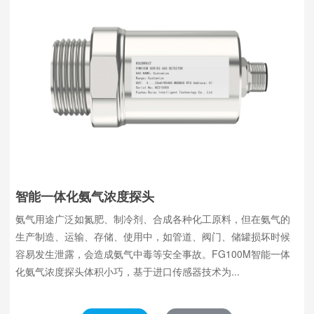
智能一体化氨气浓度探头
氨气用途广泛如氮肥、制冷剂、合成各种化工原料，但在氨气的
生产制造、运输、存储、使用中，如管道、阀门、储罐损坏时候
容易发生泄露，会造成氨气中毒等安全事故。FG100M智能一体
化氨气浓度探头体积小巧，基于进口传感器技术为...