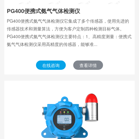
PG400便携式氨气气体检测仪
PG400便携式氨气气体检测仪它集成了多个传感器，使用先进的
传感器技术和测量算法，方便为客户定制四种检测目标气体。
PG400便携式氨气气体检测仪主要特点：1、高精度测量：便携式
氨气气体检测仪采用高精度的传感器，能够准...
在线咨询
查看详情