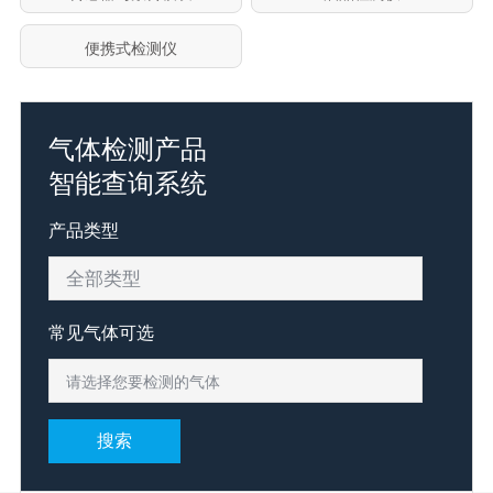
便携式检测仪
气体检测产品
智能查询系统
产品类型
常见气体可选
请选择您要检测的气体
搜索